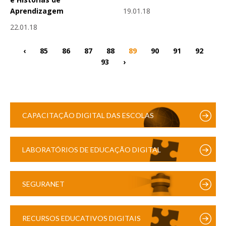
19.01.18
Aprendizagem
22.01.18
‹
85
86
87
88
89
90
91
92
93
›
CAPACITAÇÃO DIGITAL DAS ESCOLAS
LABORATÓRIOS DE EDUCAÇÃO DIGITAL
SEGURANET
RECURSOS EDUCATIVOS DIGITAIS