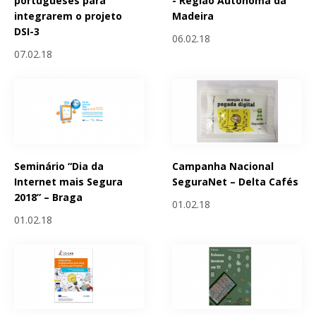
portugueses para
- Região Autónoma da
integrarem o projeto
Madeira
DSI-3
06.02.18
07.02.18
Seminário “Dia da
Campanha Nacional
Internet mais Segura
SeguraNet – Delta Cafés
2018” – Braga
01.02.18
01.02.18