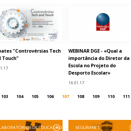
ates "Controvérsias Tech
WEBINAR DGE - «Qual a
d Touch"
importância do Diretor da
Escola no Projeto do
01.17
Desporto Escolar»
16.01.17
103
104
105
106
107
108
109
110
111
LABORATÓRIOS DE EDUCAÇÃO
SEGURANET