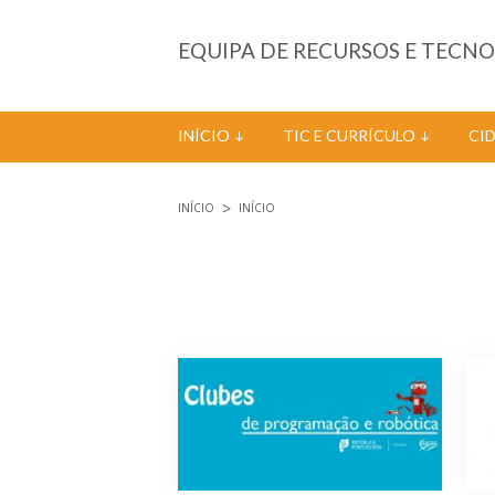
Passar para o conteúdo principal
EQUIPA DE RECURSOS E TECN
INÍCIO
TIC E CURRÍCULO
CI
INÍCIO
INÍCIO
Está aqui
Páginas