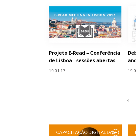
Projeto E-Read – Conferência
Deb
de Lisboa - sessões abertas
an
19.01.17
19.
‹
CAPACITAÇÃO DIGITAL DAS