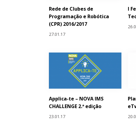
Rede de Clubes de
I F
Programação e Robótica
Tec
(CPR) 2016/2017
26.
27.01.17
Applica-te – NOVA IMS
Pla
CHALLENGE 2.ª edição
eT
23.01.17
20.