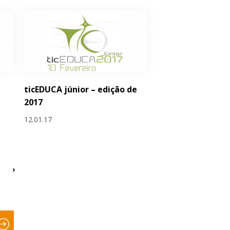
ticEDUCA júnior – edição de
2017
12.01.17
›