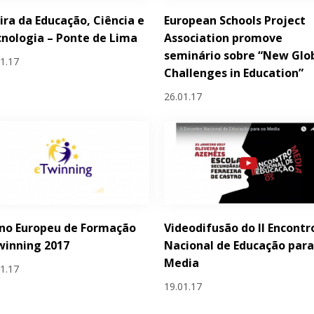
eira da Educação, Ciência e
European Schools Project
nologia – Ponte de Lima
Association promove
seminário sobre “New Glo
01.17
Challenges in Education”
26.01.17
no Europeu de Formação
Videodifusão do II Encontr
winning 2017
Nacional de Educação para
Media
01.17
19.01.17