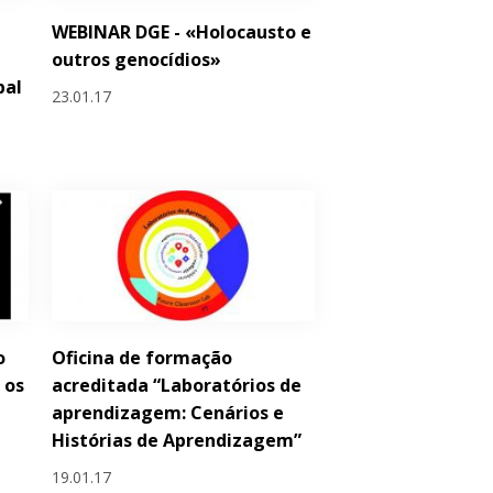
WEBINAR DGE - «Holocausto e
outros genocídios»
bal
23.01.17
o
Oficina de formação
 os
acreditada “Laboratórios de
aprendizagem: Cenários e
Histórias de Aprendizagem”
19.01.17