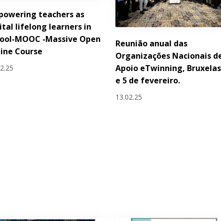
powering teachers as
ital lifelong learners in
hool-MOOC -Massive Open
Reunião anual das
ine Course
Organizações Nacionais d
Apoio eTwinning, Bruxelas
02.25
e 5 de fevereiro.
13.02.25