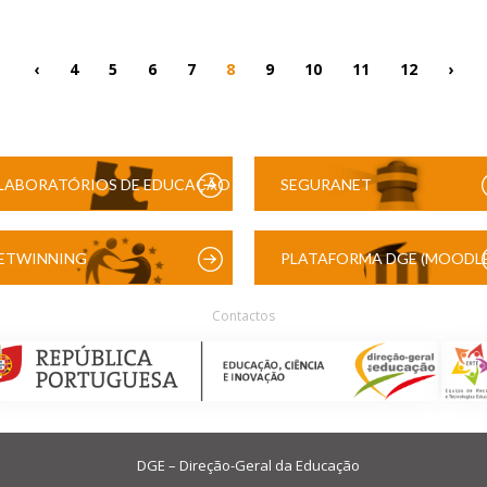
‹
4
5
6
7
8
9
10
11
12
›
LABORATÓRIOS DE EDUCAÇÃO
SEGURANET
DIGITAL
ETWINNING
PLATAFORMA DGE (MOODLE
Contactos
DGE – Direção-Geral da Educação