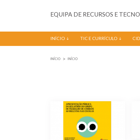
Passar para o conteúdo principal
EQUIPA DE RECURSOS E TECN
INÍCIO
TIC E CURRÍCULO
CI
INÍCIO
INÍCIO
Está aqui
Páginas