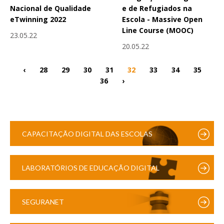
Nacional de Qualidade
e de Refugiados na
eTwinning 2022
Escola - Massive Open
Line Course (MOOC)
23.05.22
20.05.22
‹
28
29
30
31
32
33
34
35
36
›
CAPACITAÇÃO DIGITAL DAS ESCOLAS
LABORATÓRIOS DE EDUCAÇÃO DIGITAL
SEGURANET