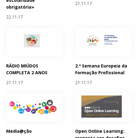
escolaridade
21.11.17
obrigatória»
22.11.17
RÁDIO MIÚDOS
2.ª Semana Europeia da
COMPLETA 2 ANOS
Formação Profissional
21.11.17
21.11.17
Media@ção
Open Online Learning:
resposta aos desafios