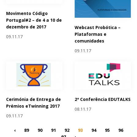
Movimento Código
Portugal#2 – de 4 a 10 de
dezembro de 2017
Webcast Probótica –
Plataformas e
09.11.17
comunidades
09.11.17
Cerimónia de Entrega de
2ª Conferência EDUTALKS
Prémios eTwinning 2017
08.11.17
09.11.17
‹
89
90
91
92
93
94
95
96
97
›