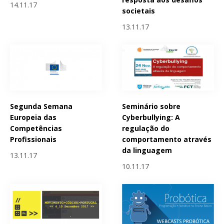
14.11.17
societais
13.11.17
Segunda Semana
Seminário sobre
Europeia das
Cyberbullying: A
Competências
regulação do
Profissionais
comportamento através
da linguagem
13.11.17
10.11.17