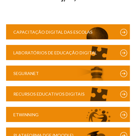
CAPACITAÇÃO DIGITAL DAS ESCOLAS
LABORATÓRIOS DE EDUCAÇÃO DIGITAL
SEGURANET
RECURSOS EDUCATIVOS DIGITAIS
ETWINNING
PLATAFORMA DGE (MOODLE)