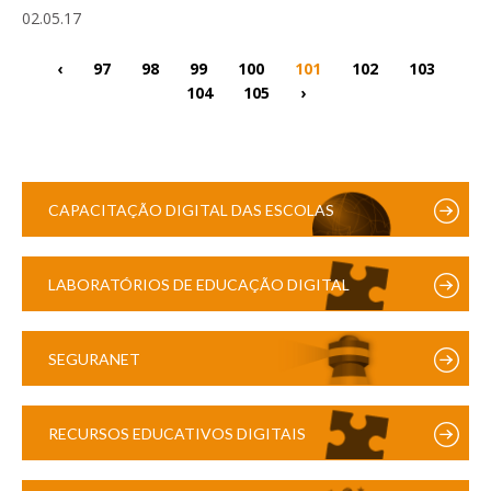
02.05.17
‹
97
98
99
100
101
102
103
104
105
›
CAPACITAÇÃO DIGITAL DAS ESCOLAS
LABORATÓRIOS DE EDUCAÇÃO DIGITAL
SEGURANET
RECURSOS EDUCATIVOS DIGITAIS