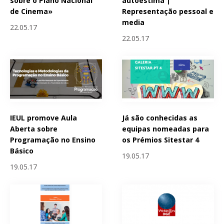
sobre o Plano Nacional
autoestima |
de Cinema»
Representação pessoal e
media
22.05.17
22.05.17
IEUL promove Aula
Já são conhecidas as
Aberta sobre
equipas nomeadas para
Programação no Ensino
os Prémios Sitestar 4
Básico
19.05.17
19.05.17