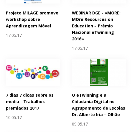
Projeto MILAGE promove
WEBINAR DGE - «MORE:
workshop sobre
MOre Resources on
Aprendizagem Móvel
Education – Prémio
Nacional eTwinning
17.05.17
2016»
17.05.17
7 dias 7 dicas sobre os
O eTwinning e a
media - Trabalhos
Cidadania Digital no
premiados 2017
Agrupamento de Escolas
Dr. Alberto Iria – Olhão
10.05.17
09.05.17