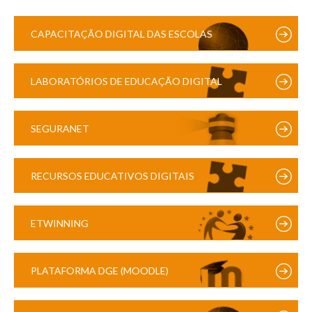
CAPACITAÇÃO DIGITAL DAS ESCOLAS
LABORATÓRIOS DE EDUCAÇÃO DIGITAL
SEGURANET
RECURSOS EDUCATIVOS DIGITAIS
ETWINNING
PLATAFORMA DGE (MOODLE)