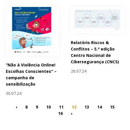
Relatório Riscos &
Conflitos – 5.ª edição
Centro Nacional de
Cibersegurança (CNCS)
“Não à Violência Online!
26.07.24
Escolhas Conscientes" –
campanha de
sensibilização
30.07.24
‹
8
9
10
11
12
13
14
15
16
›