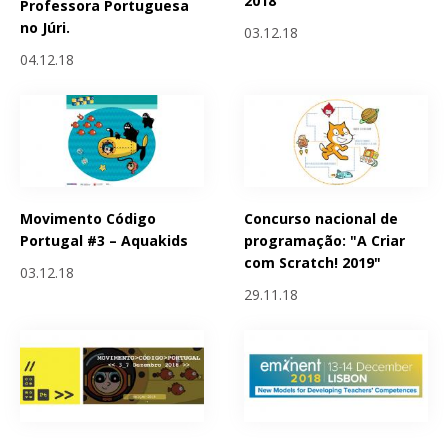
2018
Professora Portuguesa
no Júri.
03.12.18
04.12.18
Movimento Código
Concurso nacional de
Portugal #3 – Aquakids
programação: "A Criar
com Scratch! 2019"
03.12.18
29.11.18