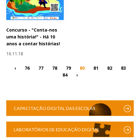
Concurso - "Conta-nos
uma história!" - Há 10
anos a contar histórias!
16.11.18
‹
76
77
78
79
80
81
82
83
84
›
CAPACITAÇÃO DIGITAL DAS ESCOLAS
LABORATÓRIOS DE EDUCAÇÃO DIGITAL