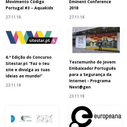
Movimento Código
Eminent Conference
Portugal #3 – Aquakids
2018
27.11.18
27.11.18
6.ª Edição do Concurso
Testemunho do Jovem
Sitestar.pt “Faz o teu
Embaixador Português
site e divulga as tuas
para a Segurança da
ideias ao mundo!”
Internet - Programa
23.11.18
Next@gen
23.11.18