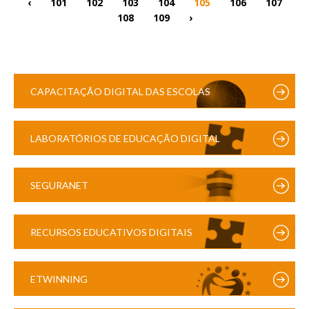
‹
101
102
103
104
105
106
107
108
109
›
CAPACITAÇÃO DIGITAL DAS ESCOLAS
LABORATÓRIOS DE EDUCAÇÃO DIGITAL
SEGURANET
RECURSOS EDUCATIVOS DIGITAIS
ETWINNING