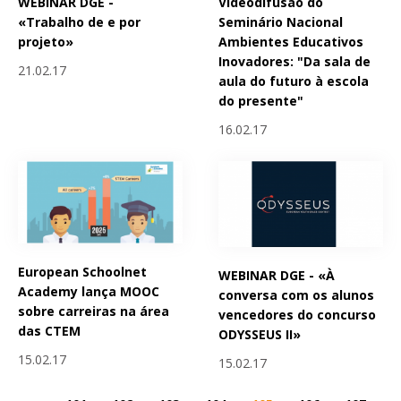
WEBINAR DGE -
Videodifusão do
«Trabalho de e por
Seminário Nacional
projeto»
Ambientes Educativos
Inovadores: "Da sala de
21.02.17
aula do futuro à escola
do presente"
16.02.17
European Schoolnet
WEBINAR DGE - «À
Academy lança MOOC
conversa com os alunos
sobre carreiras na área
vencedores do concurso
das CTEM
ODYSSEUS II»
15.02.17
15.02.17