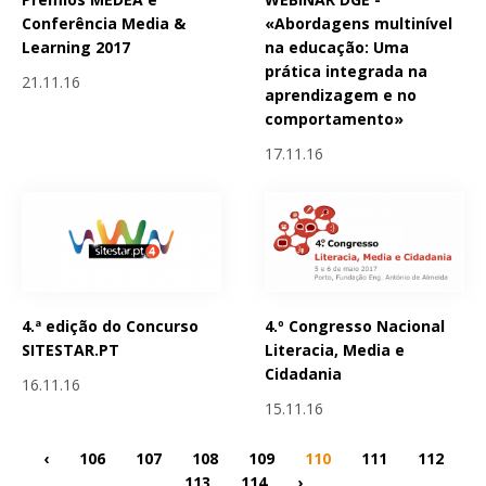
Conferência Media &
«Abordagens multinível
Learning 2017
na educação: Uma
prática integrada na
21.11.16
aprendizagem e no
comportamento»
17.11.16
4.ª edição do Concurso
4.º Congresso Nacional
SITESTAR.PT
Literacia, Media e
Cidadania
16.11.16
15.11.16
‹
106
107
108
109
110
111
112
113
114
›