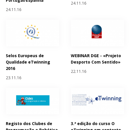
Portugal/Espanha
24.11.16
24.11.16
Selos Europeus de
WEBINAR DGE - «Projeto
Qualidade eTwinning
Desporto Com Sentido»
2016
22.11.16
23.11.16
Registo dos Clubes de
3.ª edição do curso O
Programação e Robótica
eTwinning em contexto