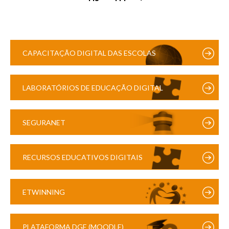
CAPACITAÇÃO DIGITAL DAS ESCOLAS
LABORATÓRIOS DE EDUCAÇÃO DIGITAL
SEGURANET
RECURSOS EDUCATIVOS DIGITAIS
ETWINNING
PLATAFORMA DGE (MOODLE)