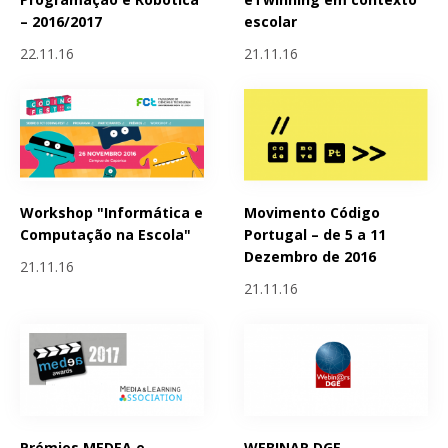
– 2016/2017
escolar
22.11.16
21.11.16
Workshop "Informática e
Movimento Código
Computação na Escola"
Portugal – de 5 a 11
Dezembro de 2016
21.11.16
21.11.16
Prémios MEDEA e
WEBINAR DGE -