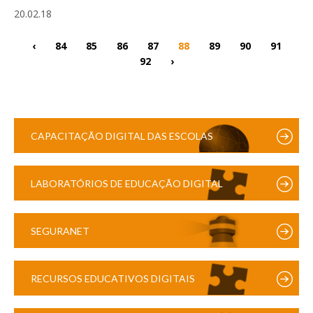
20.02.18
‹
84
85
86
87
88
89
90
91
92
›
CAPACITAÇÃO DIGITAL DAS ESCOLAS
LABORATÓRIOS DE EDUCAÇÃO DIGITAL
SEGURANET
RECURSOS EDUCATIVOS DIGITAIS