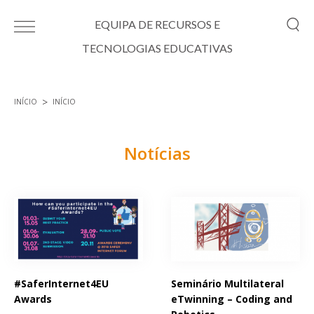
Passar para o conteúdo principal
EQUIPA DE RECURSOS E
TECNOLOGIAS EDUCATIVAS
INÍCIO
INÍCIO
Está aqui
Notícias
Páginas
#SaferInternet4EU
Seminário Multilateral
Awards
eTwinning – Coding and