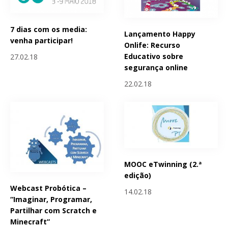
7 dias com os media:
Lançamento Happy
venha participar!
Onlife: Recurso
Educativo sobre
27.02.18
segurança online
22.02.18
MOOC eTwinning (2.ª
edição)
Webcast Probótica –
14.02.18
“Imaginar, Programar,
Partilhar com Scratch e
Minecraft”