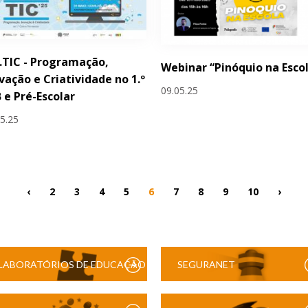
.TIC - Programação,
Webinar “Pinóquio na Esco
vação e Criatividade no 1.º
09.05.25
 e Pré-Escolar
05.25
‹
2
3
4
5
6
7
8
9
10
›
LABORATÓRIOS DE EDUCAÇÃO
SEGURANET
DIGITAL