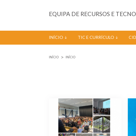
Passar para o conteúdo principal
EQUIPA DE RECURSOS E TECN
INÍCIO
TIC E CURRÍCULO
CI
INÍCIO
INÍCIO
Está aqui
Páginas