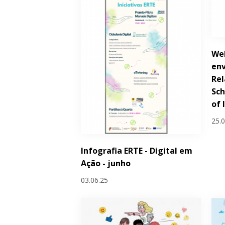
Wel
env
Rel
Sch
of 
25.
Infografia ERTE - Digital em
Ação - junho
03.06.25