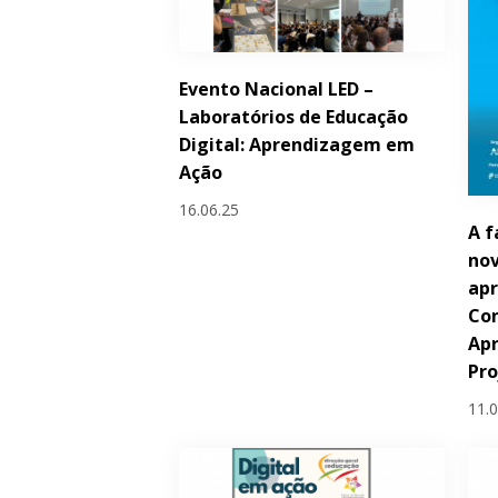
Evento Nacional LED –
Laboratórios de Educação
Digital: Aprendizagem em
Ação
16.06.25
A f
nov
apr
Con
Ap
Pr
11.