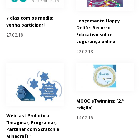
7 dias com os media:
Lançamento Happy
venha participar!
Onlife: Recurso
Educativo sobre
27.02.18
segurança online
22.02.18
MOOC eTwinning (2.ª
edição)
Webcast Probótica –
14.02.18
“Imaginar, Programar,
Partilhar com Scratch e
Minecraft”