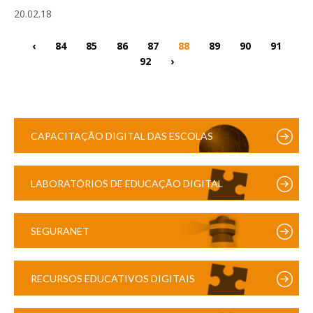
20.02.18
‹
84
85
86
87
88
89
90
91
92
›
CAPACITAÇÃO DIGITAL DAS ESCOLAS
LABORATÓRIOS DE EDUCAÇÃO DIGITAL
SEGURANET
RECURSOS EDUCATIVOS DIGITAIS