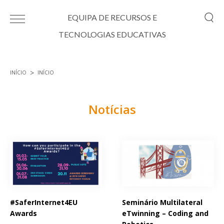
Passar para o conteúdo principal
EQUIPA DE RECURSOS E
TECNOLOGIAS EDUCATIVAS
INÍCIO
INÍCIO
Está aqui
Notícias
Páginas
#SaferInternet4EU
Seminário Multilateral
Awards
eTwinning – Coding and