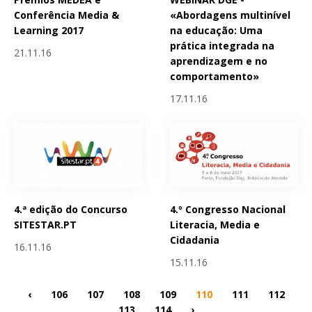
Conferência Media &
«Abordagens multinível
Learning 2017
na educação: Uma
prática integrada na
21.11.16
aprendizagem e no
comportamento»
17.11.16
4.ª edição do Concurso
4.º Congresso Nacional
SITESTAR.PT
Literacia, Media e
Cidadania
16.11.16
15.11.16
‹
106
107
108
109
110
111
112
113
114
›