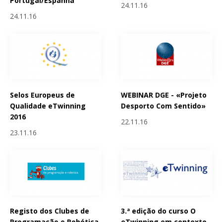
Portugal/Espanha
24.11.16
24.11.16
Selos Europeus de
WEBINAR DGE - «Projeto
Qualidade eTwinning
Desporto Com Sentido»
2016
22.11.16
23.11.16
Registo dos Clubes de
3.ª edição do curso O
Programação e Robótica
eTwinning em contexto