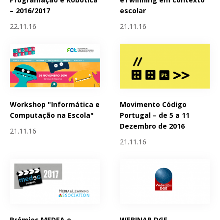
– 2016/2017
escolar
22.11.16
21.11.16
Workshop "Informática e
Movimento Código
Computação na Escola"
Portugal – de 5 a 11
Dezembro de 2016
21.11.16
21.11.16
Prémios MEDEA e
WEBINAR DGE -