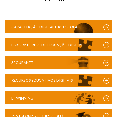
CAPACITAÇÃO DIGITAL DAS ESCOLAS
LABORATÓRIOS DE EDUCAÇÃO DIGITAL
SEGURANET
RECURSOS EDUCATIVOS DIGITAIS
ETWINNING
PLATAFORMA DGE (MOODLE)