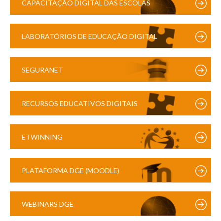
CAPACITAÇÃO DIGITAL DAS ESCOLAS
LABORATÓRIOS DE EDUCAÇÃO DIGITAL
SEGURANET
RECURSOS EDUCATIVOS DIGITAIS
ETWINNING
PLATAFORMA DGE (MOODLE)
WEBINARS DGE