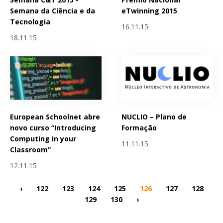
Semana da Ciência e da
eTwinning 2015
Tecnologia
16.11.15
18.11.15
European Schoolnet abre
NUCLIO – Plano de
novo curso “Introducing
Formação
Computing in your
11.11.15
Classroom”
12.11.15
‹
122
123
124
125
126
127
128
129
130
›