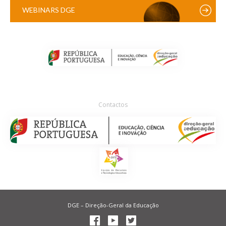
WEBINARS DGE
Contactos
DGE – Direção-Geral da Educação