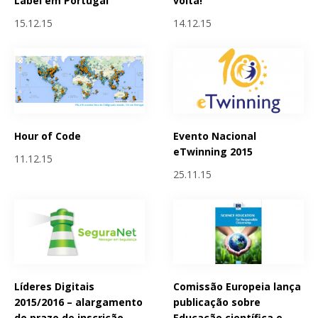
Label em Portugal
volta!
15.12.15
14.12.15
Hour of Code
Evento Nacional
eTwinning 2015
11.12.15
25.11.15
Líderes Digitais
Comissão Europeia lança
2015/2016 – alargamento
publicação sobre
do prazo de inscrição
Educação científica e