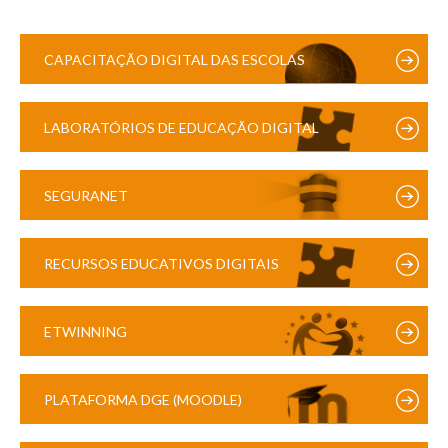
CAPACITAÇÃO DIGITAL DAS ESCOLAS
LABORATÓRIOS DE EDUCAÇÃO DIGITAL
SEGURANET
RECURSOS EDUCATIVOS DIGITAIS
ETWINNING
PLATAFORMA DGE (MOODLE)