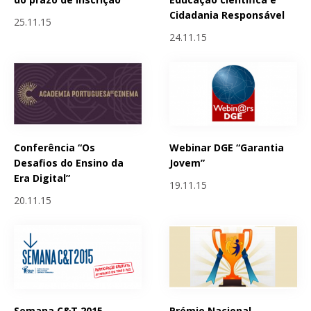
Cidadania Responsável
25.11.15
24.11.15
Conferência “Os
Webinar DGE “Garantia
Desafios do Ensino da
Jovem”
Era Digital”
19.11.15
20.11.15
Semana C&T 2015 -
Prémio Nacional