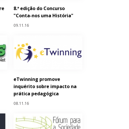
re
8.ª edição do Concurso
"Conta-nos uma História"
09.11.16
eTwinning promove
inquérito sobre impacto na
prática pedagógica
08.11.16