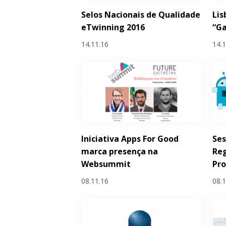
Selos Nacionais de Qualidade
Lis
eTwinning 2016
“Ga
14.11.16
14.
Iniciativa Apps For Good
Se
marca presença na
Reg
Websummit
Pro
08.11.16
08.