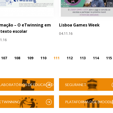
rmação – O eTwinning em
Lisboa Games Week
texto escolar
04.11.16
11.16
107
108
109
110
111
112
113
114
115
LABORATÓRIOS DE EDUCAÇÃO
SEGURANET
DIGITAL
ETWINNING
PLATAFORMA DGE (MOODLE