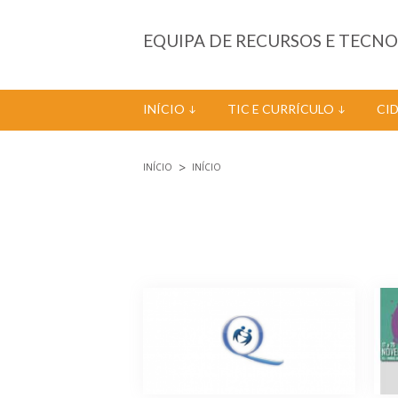
Passar para o conteúdo principal
EQUIPA DE RECURSOS E TECN
INÍCIO
TIC E CURRÍCULO
CI
INÍCIO
INÍCIO
Está aqui
Páginas