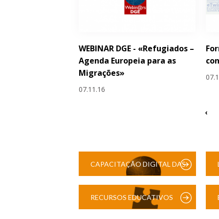
WEBINAR DGE - «Refugiados –
Fo
Agenda Europeia para as
con
Migrações»
07.
07.11.16
‹
CAPACITAÇÃO DIGITAL DAS
ESCOLAS
RECURSOS EDUCATIVOS