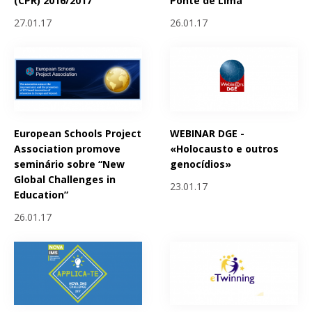
(CPR) 2016/2017
Ponte de Lima
27.01.17
26.01.17
European Schools Project
WEBINAR DGE -
Association promove
«Holocausto e outros
seminário sobre “New
genocídios»
Global Challenges in
23.01.17
Education”
26.01.17