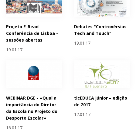
Projeto E-Read –
Debates "Controvérsias
Conferência de Lisboa -
Tech and Touch"
sessões abertas
19.01.17
19.01.17
WEBINAR DGE - «Qual a
ticEDUCA júnior – edição
importância do Diretor
de 2017
da Escola no Projeto do
12.01.17
Desporto Escolar»
16.01.17