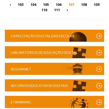
‹
103
104
105
106
107
108
109
110
111
›
CAPACITAÇÃO DIGITAL DAS ESCOLAS
LABORATÓRIOS DE EDUCAÇÃO DIGITAL
SEGURANET
RECURSOS EDUCATIVOS DIGITAIS
ETWINNING