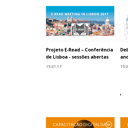
Projeto E-Read – Conferência
Deb
de Lisboa - sessões abertas
an
19.01.17
19.
‹
CAPACITAÇÃO DIGITAL DAS