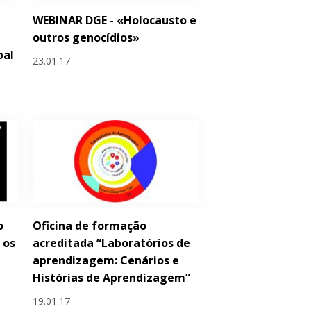
WEBINAR DGE - «Holocausto e
outros genocídios»
bal
23.01.17
o
Oficina de formação
 os
acreditada “Laboratórios de
aprendizagem: Cenários e
Histórias de Aprendizagem”
19.01.17