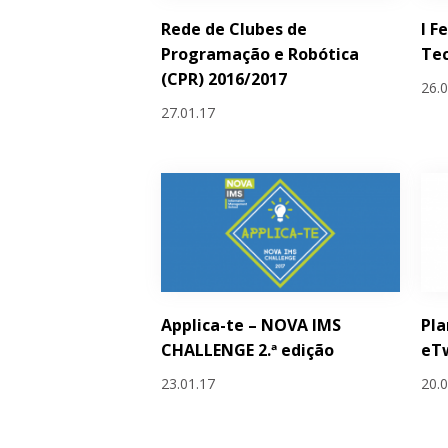
Rede de Clubes de
I F
Programação e Robótica
Tec
(CPR) 2016/2017
26.
27.01.17
Applica-te – NOVA IMS
Pla
CHALLENGE 2.ª edição
eT
23.01.17
20.