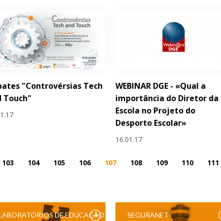
ates "Controvérsias Tech
WEBINAR DGE - «Qual a
d Touch"
importância do Diretor da
Escola no Projeto do
01.17
Desporto Escolar»
16.01.17
103
104
105
106
107
108
109
110
111
LABORATÓRIOS DE EDUCAÇÃO
SEGURANET