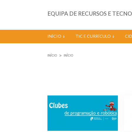
Passar para o conteúdo principal
EQUIPA DE RECURSOS E TECN
INÍCIO
TIC E CURRÍCULO
CI
INÍCIO
INÍCIO
Está aqui
Páginas