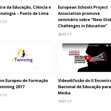
eira da Educação, Ciência e
European Schools Project
nologia – Ponte de Lima
Association promove
seminário sobre “New Glo
01.17
Challenges in Education”
26.01.17
no Europeu de Formação
Videodifusão do II Encontr
winning 2017
Nacional de Educação para
Media
01.17
19.01.17