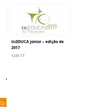
ticEDUCA júnior – edição de
2017
12.01.17
›