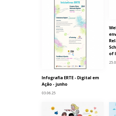
Wel
env
Rel
Sch
of 
25.
Infografia ERTE - Digital em
Ação - junho
03.06.25