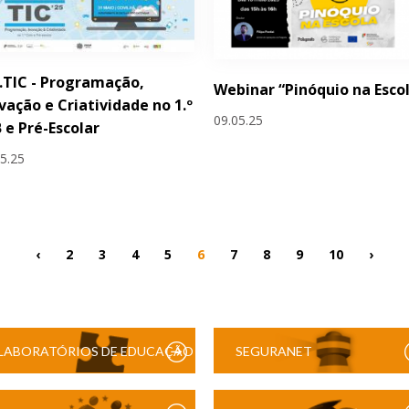
.TIC - Programação,
Webinar “Pinóquio na Esco
vação e Criatividade no 1.º
09.05.25
 e Pré-Escolar
05.25
‹
2
3
4
5
6
7
8
9
10
›
LABORATÓRIOS DE EDUCAÇÃO
SEGURANET
DIGITAL