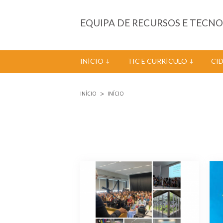
Passar para o conteúdo principal
EQUIPA DE RECURSOS E TECN
INÍCIO
TIC E CURRÍCULO
CI
INÍCIO
INÍCIO
Está aqui
Páginas