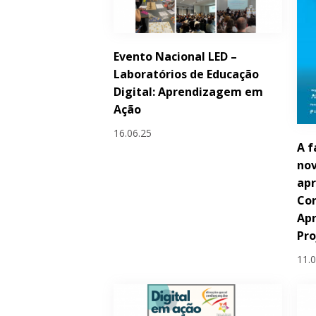
Evento Nacional LED –
Laboratórios de Educação
Digital: Aprendizagem em
Ação
16.06.25
A f
nov
apr
Con
Ap
Pr
11.