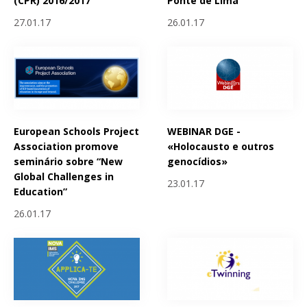
(CPR) 2016/2017
Ponte de Lima
27.01.17
26.01.17
European Schools Project
WEBINAR DGE -
Association promove
«Holocausto e outros
seminário sobre “New
genocídios»
Global Challenges in
23.01.17
Education”
26.01.17