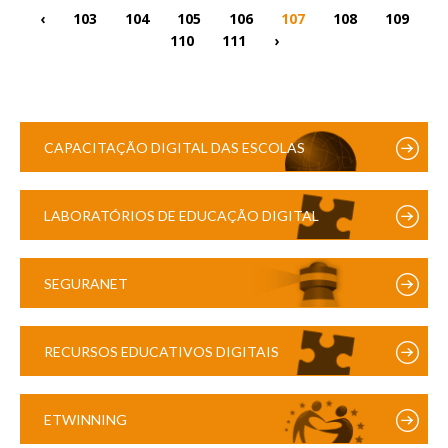
‹
103
104
105
106
107
108
109
110
111
›
CAPACITAÇÃO DIGITAL DAS ESCOLAS
LABORATÓRIOS DE EDUCAÇÃO DIGITAL
SEGURANET
RECURSOS EDUCATIVOS DIGITAIS
ETWINNING