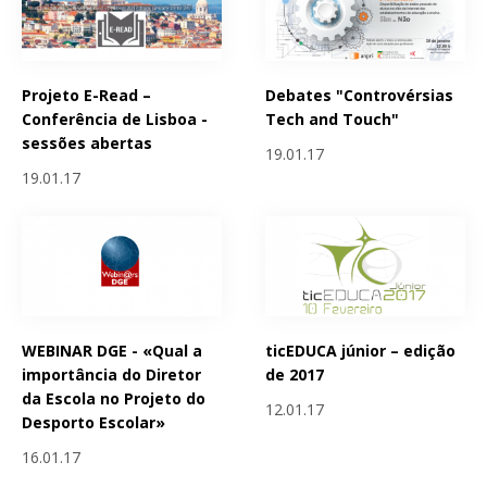
Projeto E-Read –
Debates "Controvérsias
Conferência de Lisboa -
Tech and Touch"
sessões abertas
19.01.17
19.01.17
WEBINAR DGE - «Qual a
ticEDUCA júnior – edição
importância do Diretor
de 2017
da Escola no Projeto do
12.01.17
Desporto Escolar»
16.01.17