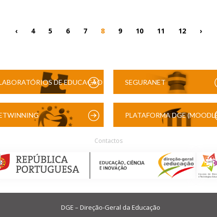
‹
4
5
6
7
8
9
10
11
12
›
LABORATÓRIOS DE EDUCAÇÃO
SEGURANET
DIGITAL
ETWINNING
PLATAFORMA DGE (MOODLE
Contactos
DGE – Direção-Geral da Educação