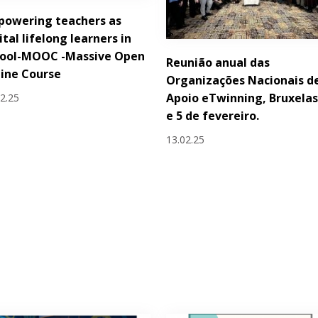
powering teachers as
ital lifelong learners in
hool-MOOC -Massive Open
Reunião anual das
ine Course
Organizações Nacionais d
Apoio eTwinning, Bruxelas
02.25
e 5 de fevereiro.
13.02.25