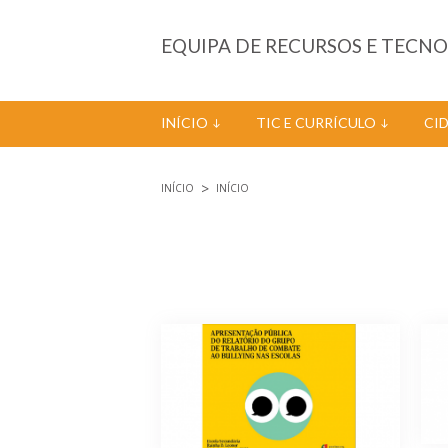
Passar para o conteúdo principal
EQUIPA DE RECURSOS E TECN
INÍCIO
TIC E CURRÍCULO
CI
INÍCIO
INÍCIO
Está aqui
Páginas