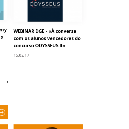
emy
WEBINAR DGE - «À conversa
as
com os alunos vencedores do
concurso ODYSSEUS II»
15.02.17
›