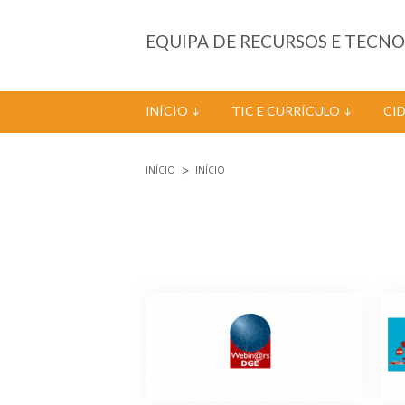
Passar para o conteúdo principal
EQUIPA DE RECURSOS E TECN
INÍCIO
TIC E CURRÍCULO
CI
INÍCIO
INÍCIO
Está aqui
Páginas