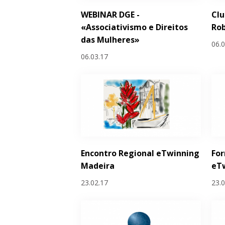
WEBINAR DGE -
Cl
«Associativismo e Direitos
Rob
das Mulheres»
06.
06.03.17
Encontro Regional eTwinning
Fo
Madeira
eTw
23.02.17
23.