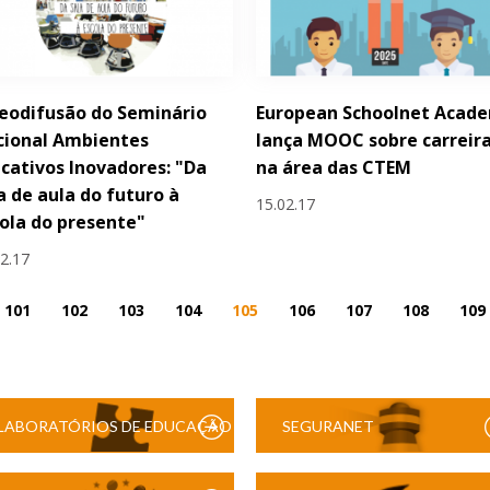
eodifusão do Seminário
European Schoolnet Acad
cional Ambientes
lança MOOC sobre carreir
cativos Inovadores: "Da
na área das CTEM
a de aula do futuro à
15.02.17
ola do presente"
02.17
101
102
103
104
105
106
107
108
109
LABORATÓRIOS DE EDUCAÇÃO
SEGURANET
DIGITAL