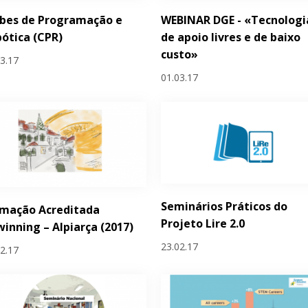
ubes de Programação e
WEBINAR DGE - «Tecnologi
ótica (CPR)
de apoio livres e de baixo
custo»
03.17
01.03.17
Seminários Práticos do
rmação Acreditada
Projeto Lire 2.0
inning – Alpiarça (2017)
23.02.17
02.17