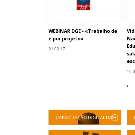
WEBINAR DGE - «Trabalho de
Vid
e por projeto»
Na
Edu
21.02.17
sal
esc
16.
‹
CAPACITAÇÃO DIGITAL DAS
ESCOLAS