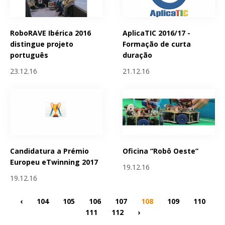
RoboRAVE Ibérica 2016
AplicaTIC 2016/17 -
distingue projeto
Formação de curta
português
duração
23.12.16
21.12.16
Candidatura a Prémio
Oficina “Robô Oeste”
Europeu eTwinning 2017
19.12.16
19.12.16
‹
104
105
106
107
108
109
110
111
112
›