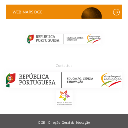
WEBINARS DGE
Contactos
DGE – Direção-Geral da Educação