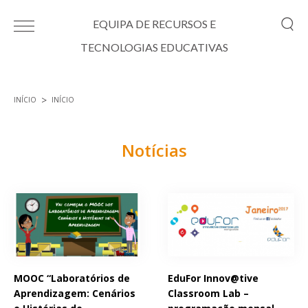
Passar para o conteúdo principal
EQUIPA DE RECURSOS E
TECNOLOGIAS EDUCATIVAS
INÍCIO
INÍCIO
Está aqui
Notícias
Páginas
MOOC “Laboratórios de
EduFor Innov@tive
Aprendizagem: Cenários
Classroom Lab –