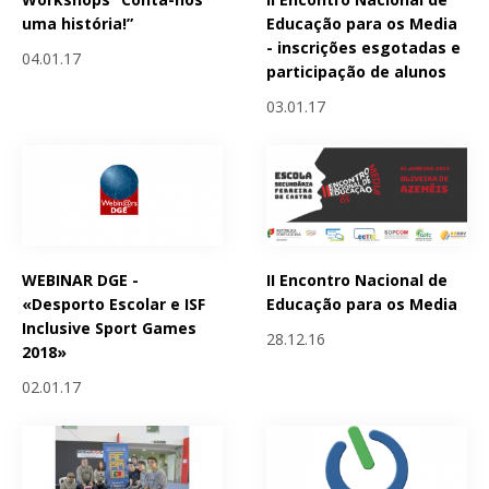
uma história!”
Educação para os Media
- inscrições esgotadas e
04.01.17
participação de alunos
03.01.17
WEBINAR DGE -
II Encontro Nacional de
«Desporto Escolar e ISF
Educação para os Media
Inclusive Sport Games
28.12.16
2018»
02.01.17