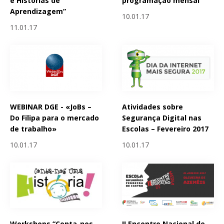
e Histórias de
programação mensal
Aprendizagem”
10.01.17
11.01.17
WEBINAR DGE - «JoBs –
Atividades sobre
Do Filipa para o mercado
Segurança Digital nas
de trabalho»
Escolas – Fevereiro 2017
10.01.17
10.01.17
Workshops “Conta-nos
II Encontro Nacional de