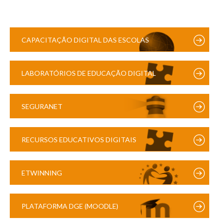
CAPACITAÇÃO DIGITAL DAS ESCOLAS
LABORATÓRIOS DE EDUCAÇÃO DIGITAL
SEGURANET
RECURSOS EDUCATIVOS DIGITAIS
ETWINNING
PLATAFORMA DGE (MOODLE)