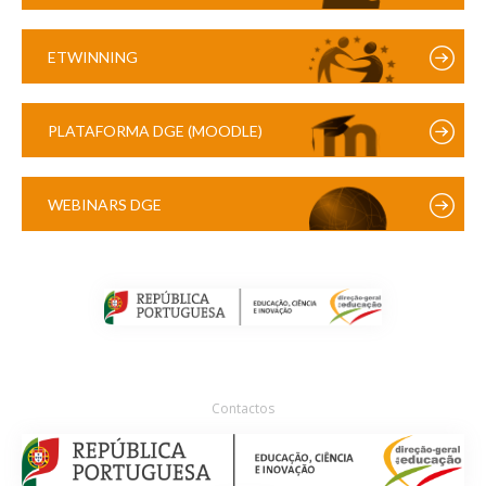
ETWINNING
PLATAFORMA DGE (MOODLE)
WEBINARS DGE
Contactos