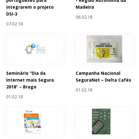
portugueses para
- Região Autónoma da
integrarem o projeto
Madeira
DSI-3
06.02.18
07.02.18
Seminário “Dia da
Campanha Nacional
Internet mais Segura
SeguraNet – Delta Cafés
2018” – Braga
01.02.18
01.02.18