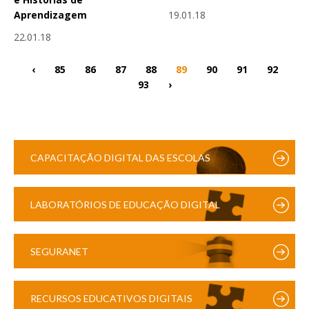
19.01.18
Aprendizagem
22.01.18
‹
85
86
87
88
89
90
91
92
93
›
CAPACITAÇÃO DIGITAL DAS ESCOLAS
LABORATÓRIOS DE EDUCAÇÃO DIGITAL
SEGURANET
RECURSOS EDUCATIVOS DIGITAIS