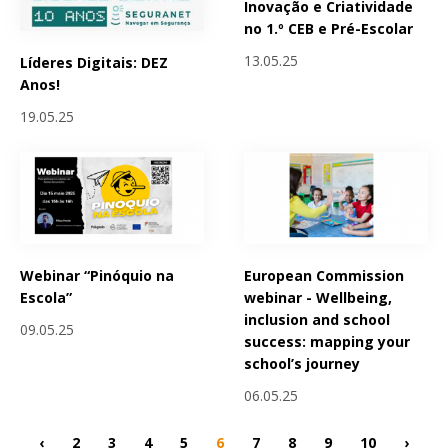
Inovação e Criatividade
no 1.º CEB e Pré-Escolar
13.05.25
Líderes Digitais: DEZ
Anos!
19.05.25
Webinar “Pinóquio na
European Commission
Escola”
webinar - Wellbeing,
inclusion and school
09.05.25
success: mapping your
school’s journey
06.05.25
‹
2
3
4
5
6
7
8
9
10
›