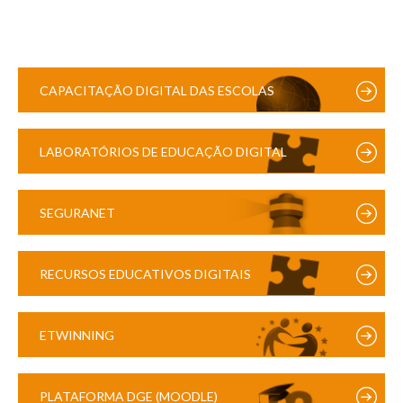
CAPACITAÇÃO DIGITAL DAS ESCOLAS
LABORATÓRIOS DE EDUCAÇÃO DIGITAL
SEGURANET
RECURSOS EDUCATIVOS DIGITAIS
ETWINNING
PLATAFORMA DGE (MOODLE)