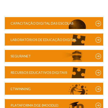
CAPACITAÇÃO DIGITAL DAS ESCOLAS
LABORATÓRIOS DE EDUCAÇÃO DIGITAL
SEGURANET
RECURSOS EDUCATIVOS DIGITAIS
ETWINNING
PLATAFORMA DGE (MOODLE)