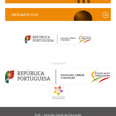
WEBINARS DGE
Contactos
DGE – Direção-Geral da Educação