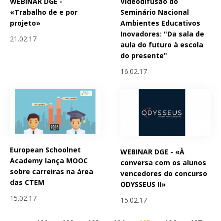
WEBINAR DGE -
Videodifusão do
«Trabalho de e por
Seminário Nacional
projeto»
Ambientes Educativos
Inovadores: "Da sala de
21.02.17
aula do futuro à escola
do presente"
16.02.17
European Schoolnet
WEBINAR DGE - «À
Academy lança MOOC
conversa com os alunos
sobre carreiras na área
vencedores do concurso
das CTEM
ODYSSEUS II»
15.02.17
15.02.17