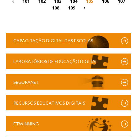
‹
101
102
103
104
105
106
107
108
109
›
CAPACITAÇÃO DIGITAL DAS ESCOLAS
LABORATÓRIOS DE EDUCAÇÃO DIGITAL
SEGURANET
RECURSOS EDUCATIVOS DIGITAIS
ETWINNING