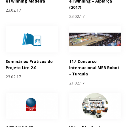
eTwinning Madeira
eTwinning – Alpiarça
(2017)
23.02.17
23.02.17
Seminários Práticos do
11.º Concurso
Projeto Lire 2.0
Internacional MEB Robot
- Turquia
23.02.17
21.02.17