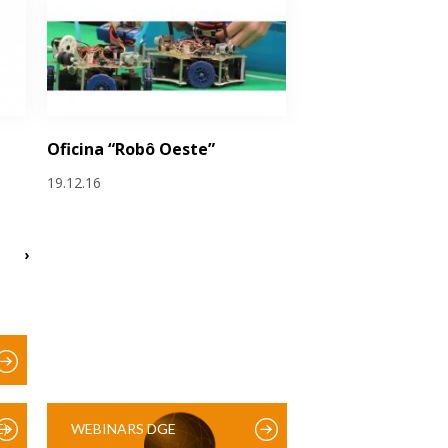
Oficina “Robô Oeste”
19.12.16
›
)
WEBINARS DGE