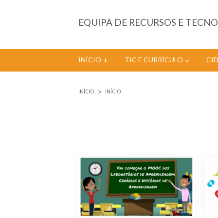
Passar para o conteúdo principal
EQUIPA DE RECURSOS E TECN
INÍCIO
TIC E CURRÍCULO
CI
INÍCIO
INÍCIO
Está aqui
Páginas