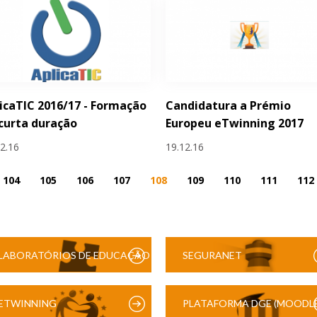
icaTIC 2016/17 - Formação
Candidatura a Prémio
curta duração
Europeu eTwinning 2017
12.16
19.12.16
104
105
106
107
108
109
110
111
112
LABORATÓRIOS DE EDUCAÇÃO
SEGURANET
DIGITAL
ETWINNING
PLATAFORMA DGE (MOODLE