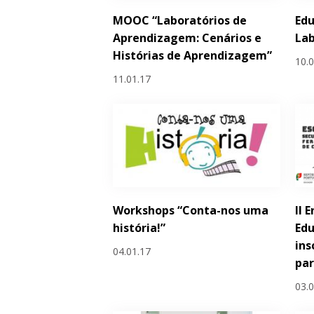
MOOC “Laboratórios de
Edu
Aprendizagem: Cenários e
La
Histórias de Aprendizagem”
10.
11.01.17
Workshops “Conta-nos uma
II 
história!”
Edu
ins
04.01.17
par
03.