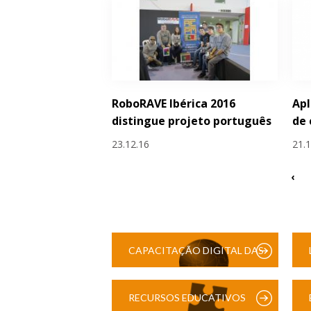
RoboRAVE Ibérica 2016
Apl
distingue projeto português
de 
23.12.16
21.
‹
CAPACITAÇÃO DIGITAL DAS
ESCOLAS
RECURSOS EDUCATIVOS