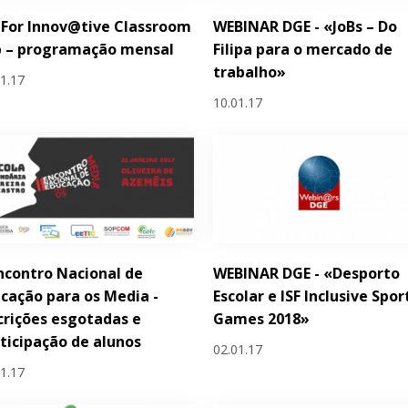
For Innov@tive Classroom
WEBINAR DGE - «JoBs – Do
b – programação mensal
Filipa para o mercado de
trabalho»
01.17
10.01.17
Encontro Nacional de
WEBINAR DGE - «Desporto
cação para os Media -
Escolar e ISF Inclusive Spor
crições esgotadas e
Games 2018»
ticipação de alunos
02.01.17
01.17