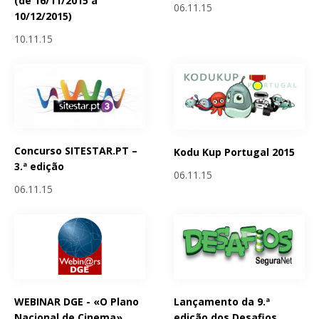
(de 16/11/2015 a
06.11.15
10/12/2015)
10.11.15
Concurso SITESTAR.PT –
Kodu Kup Portugal 2015
3.ª edição
06.11.15
06.11.15
WEBINAR DGE - «O Plano
Lançamento da 9.ª
Nacional de Cinema»
edição dos Desafios