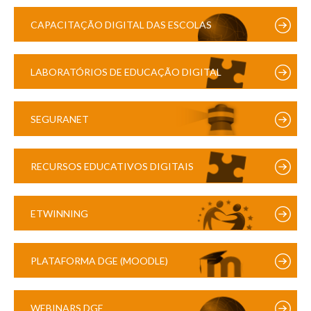
CAPACITAÇÃO DIGITAL DAS ESCOLAS
LABORATÓRIOS DE EDUCAÇÃO DIGITAL
SEGURANET
RECURSOS EDUCATIVOS DIGITAIS
ETWINNING
PLATAFORMA DGE (MOODLE)
WEBINARS DGE