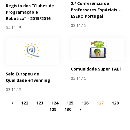
2.ª Conferência de
Registo dos “Clubes de
Professores EspAciais –
Programação e
ESERO Portugal
Robótica” - 2015/2016
03.11.15
04.11.15
Comunidade Super TABi
Selo Europeu de
03.11.15
Qualidade eTwinning
03.11.15
‹
122
123
124
125
126
127
128
129
130
›