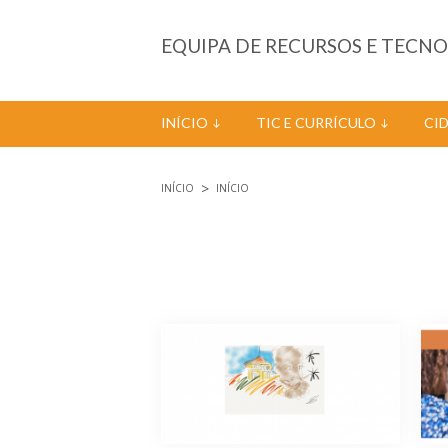
Passar para o conteúdo principal
EQUIPA DE RECURSOS E TECN
INÍCIO
TIC E CURRÍCULO
CI
INÍCIO
INÍCIO
Está aqui
Páginas