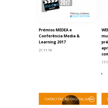
Prémios MEDEA e
WE
Conferência Media &
mul
Learning 2017
prá
ap
21.11.16
co
17.
‹
CAPACITAÇÃO DIGITAL DAS