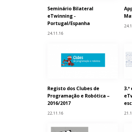
Seminário Bilateral
Ap
eTwinning -
Ma
Portugal/Espanha
24.
24.11.16
Registo dos Clubes de
3.ª
Programação e Robótica –
eT
2016/2017
esc
22.11.16
21.