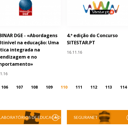
BINAR DGE - «Abordagens
4.ª edição do Concurso
tinível na educação: Uma
SITESTAR.PT
tica integrada na
16.11.16
rendizagem e no
mportamento»
11.16
106
107
108
109
110
111
112
113
114
LABORATÓRIOS DE EDUCAÇÃO
SEGURANET