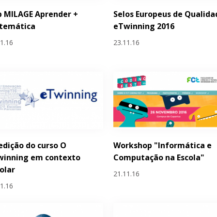
p MILAGE Aprender +
Selos Europeus de Qualida
temática
eTwinning 2016
11.16
23.11.16
 edição do curso O
Workshop "Informática e
winning em contexto
Computação na Escola"
olar
21.11.16
11.16