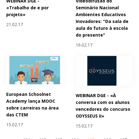
WEBINAR DGE -
Videodifusão do
«Trabalho de e por
Seminário Nacional
projeto»
Ambientes Educativos
Inovadores: "Da sala de
21.02.17
aula do futuro à escola
do presente"
16.02.17
European Schoolnet
WEBINAR DGE - «À
Academy lança MOOC
conversa com os alunos
sobre carreiras na área
vencedores do concurso
das CTEM
ODYSSEUS II»
15.02.17
15.02.17