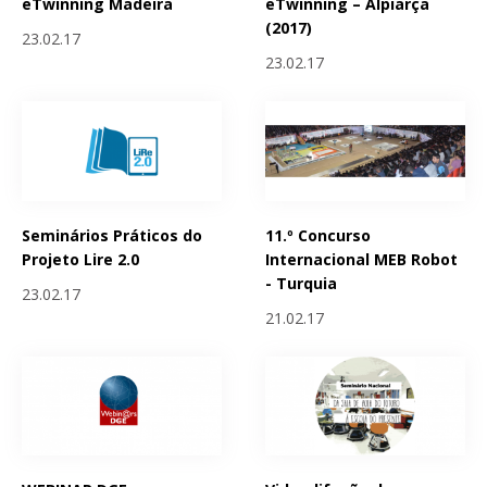
eTwinning Madeira
eTwinning – Alpiarça
(2017)
23.02.17
23.02.17
Seminários Práticos do
11.º Concurso
Projeto Lire 2.0
Internacional MEB Robot
- Turquia
23.02.17
21.02.17