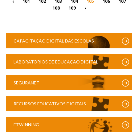
‹
101
102
103
104
105
106
107
108
109
›
CAPACITAÇÃO DIGITAL DAS ESCOLAS
LABORATÓRIOS DE EDUCAÇÃO DIGITAL
SEGURANET
RECURSOS EDUCATIVOS DIGITAIS
ETWINNING