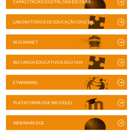
CAPACITAÇÃO DIGITAL DAS ESCOLAS
LABORATÓRIOS DE EDUCAÇÃO DIGITAL
SEGURANET
RECURSOS EDUCATIVOS DIGITAIS
ETWINNING
PLATAFORMA DGE (MOODLE)
WEBINARS DGE