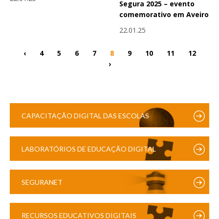
Segura 2025 – evento
comemorativo em Aveiro
22.01.25
‹
4
5
6
7
8
9
10
11
12
›
CAPACITAÇÃO DIGITAL DAS ESCOLAS
LABORATÓRIOS DE EDUCAÇÃO DIGITAL
SEGURANET
RECURSOS EDUCATIVOS DIGITAIS