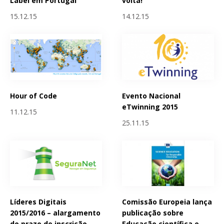
Label em Portugal
volta!
15.12.15
14.12.15
Hour of Code
Evento Nacional
eTwinning 2015
11.12.15
25.11.15
Líderes Digitais
Comissão Europeia lança
2015/2016 – alargamento
publicação sobre
do prazo de inscrição
Educação científica e