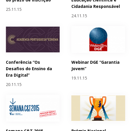
Cidadania Responsável
25.11.15
24.11.15
Conferência “Os
Webinar DGE “Garantia
Desafios do Ensino da
Jovem”
Era Digital”
19.11.15
20.11.15
Semana C&T 2015 -
Prémio Nacional