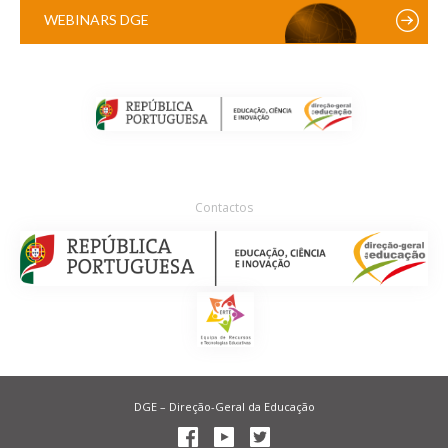
WEBINARS DGE
Contactos
DGE – Direção-Geral da Educação