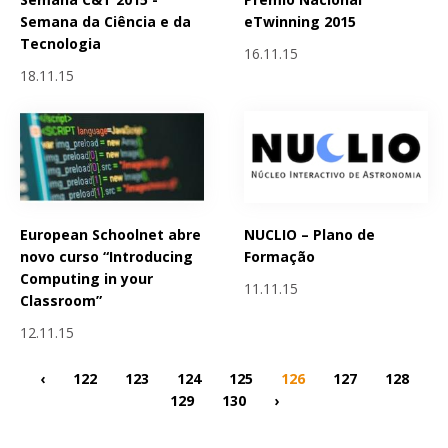
Semana da Ciência e da
eTwinning 2015
Tecnologia
16.11.15
18.11.15
European Schoolnet abre
NUCLIO – Plano de
novo curso “Introducing
Formação
Computing in your
11.11.15
Classroom”
12.11.15
‹
122
123
124
125
126
127
128
129
130
›