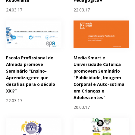
Rodoviária
Pedagógica»
24.03.17
22.03.17
Escola Profissional de
Media Smart e
Almada promove
Universidade Católica
Seminário “Ensino-
promovem Seminário
Aprendizagem: que
"Publicidade, Imagem
desafios para o século
Corporal e Auto-Estima
XXI?”
em Crianças e
Adolescentes"
22.03.17
20.03.17