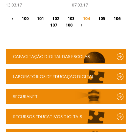
13.03.17
07.03.17
‹
100
101
102
103
104
105
106
107
108
›
CAPACITAÇÃO DIGITAL DAS ESCOLAS
LABORATÓRIOS DE EDUCAÇÃO DIGITAL
SEGURANET
RECURSOS EDUCATIVOS DIGITAIS