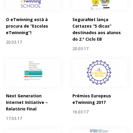
O eTwinning está à
SeguraNet lança
procura de “Escolas
Cartazes ”5 dicas”
eTwinning”!
destinados aos alunos
do 2.º Ciclo EB
20.03.17
20.03.17
Next Generation
Prémios Europeus
Internet Initiative –
eTwinning 2017
Relatório Final
16.03.17
17.03.17