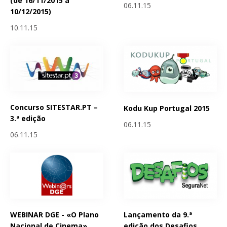
(de 16/11/2015 a
06.11.15
10/12/2015)
10.11.15
Concurso SITESTAR.PT –
Kodu Kup Portugal 2015
3.ª edição
06.11.15
06.11.15
WEBINAR DGE - «O Plano
Lançamento da 9.ª
Nacional de Cinema»
edição dos Desafios