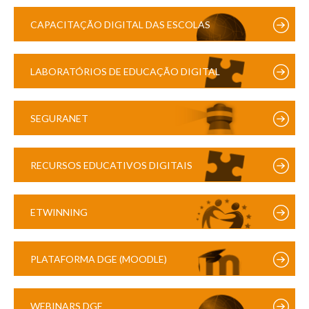
CAPACITAÇÃO DIGITAL DAS ESCOLAS
LABORATÓRIOS DE EDUCAÇÃO DIGITAL
SEGURANET
RECURSOS EDUCATIVOS DIGITAIS
ETWINNING
PLATAFORMA DGE (MOODLE)
WEBINARS DGE