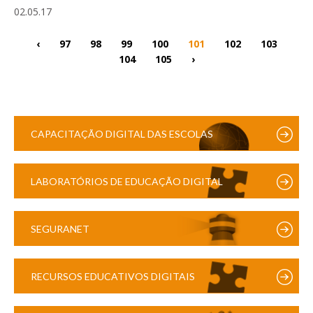
02.05.17
‹
97
98
99
100
101
102
103
104
105
›
CAPACITAÇÃO DIGITAL DAS ESCOLAS
LABORATÓRIOS DE EDUCAÇÃO DIGITAL
SEGURANET
RECURSOS EDUCATIVOS DIGITAIS