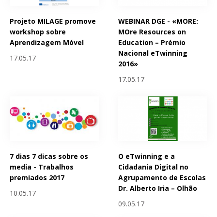
Projeto MILAGE promove
WEBINAR DGE - «MORE:
workshop sobre
MOre Resources on
Aprendizagem Móvel
Education – Prémio
Nacional eTwinning
17.05.17
2016»
17.05.17
7 dias 7 dicas sobre os
O eTwinning e a
media - Trabalhos
Cidadania Digital no
premiados 2017
Agrupamento de Escolas
Dr. Alberto Iria – Olhão
10.05.17
09.05.17