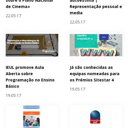
sobre o Plano Nacional
autoestima |
de Cinema»
Representação pessoal e
media
22.05.17
22.05.17
IEUL promove Aula
Já são conhecidas as
Aberta sobre
equipas nomeadas para
Programação no Ensino
os Prémios Sitestar 4
Básico
19.05.17
19.05.17