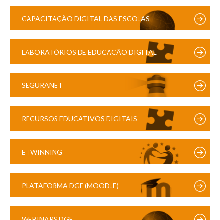
CAPACITAÇÃO DIGITAL DAS ESCOLAS
LABORATÓRIOS DE EDUCAÇÃO DIGITAL
SEGURANET
RECURSOS EDUCATIVOS DIGITAIS
ETWINNING
PLATAFORMA DGE (MOODLE)
WEBINARS DGE