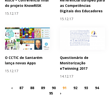
Referencial Europeu para
Risco – Conferência final
as Competências
do projeto KnowRISK
Digitais dos Educadores
15.12.17
15.12.17
O CCTIC de Santarém
Questionário de
lança novas Apps
Monitorização
eTwinning 2017
15.12.17
14.12.17
‹
87
88
89
90
91
92
93
94
95
›