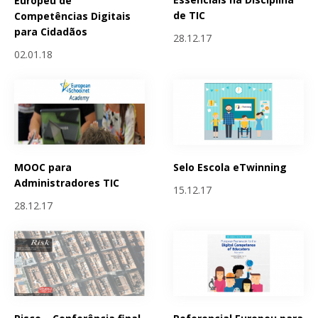
Europeu de
de TIC
Competências Digitais
para Cidadãos
28.12.17
02.01.18
MOOC para
Selo Escola eTwinning
Administradores TIC
15.12.17
28.12.17