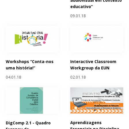
audiovisual em contexto
educativo”
09.01.18
Workshops “Conta-nos
Interactive Classroom
uma história!”
Workgroup da EUN
04.01.18
02.01.18
Aprendizagens
DigComp 2.1 - Quadro
Essenciais na Disciplina