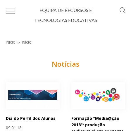
Passar para o conteúdo principal
EQUIPA DE RECURSOS E
TECNOLOGIAS EDUCATIVAS
INÍCIO
INÍCIO
Está aqui
Notícias
Páginas
Dia do Perfil dos Alunos
Formação “Media@ção
2018": produção
09.01.18