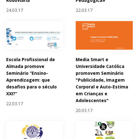
Rodoviária
Pedagógica»
24.03.17
22.03.17
Escola Profissional de
Media Smart e
Almada promove
Universidade Católica
Seminário “Ensino-
promovem Seminário
Aprendizagem: que
"Publicidade, Imagem
desafios para o século
Corporal e Auto-Estima
XXI?”
em Crianças e
Adolescentes"
22.03.17
20.03.17