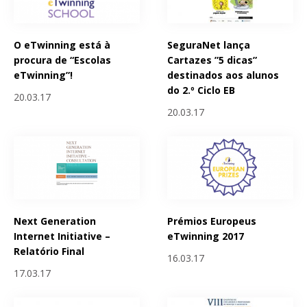
O eTwinning está à
SeguraNet lança
procura de “Escolas
Cartazes ”5 dicas”
eTwinning”!
destinados aos alunos
do 2.º Ciclo EB
20.03.17
20.03.17
Next Generation
Prémios Europeus
Internet Initiative –
eTwinning 2017
Relatório Final
16.03.17
17.03.17