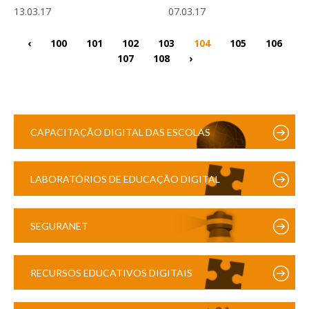
13.03.17
07.03.17
‹
100
101
102
103
104
105
106
107
108
›
CAPACITAÇÃO DIGITAL DAS ESCOLAS
LABORATÓRIOS DE EDUCAÇÃO DIGITAL
SEGURANET
RECURSOS EDUCATIVOS DIGITAIS