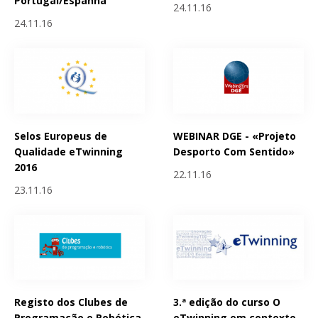
Portugal/Espanha
24.11.16
24.11.16
Selos Europeus de
WEBINAR DGE - «Projeto
Qualidade eTwinning
Desporto Com Sentido»
2016
22.11.16
23.11.16
Registo dos Clubes de
3.ª edição do curso O
Programação e Robótica
eTwinning em contexto