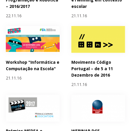
– 2016/2017
escolar
22.11.16
21.11.16
Workshop "Informática e
Movimento Código
Computação na Escola"
Portugal – de 5 a 11
Dezembro de 2016
21.11.16
21.11.16
Prémios MEDEA e
WEBINAR DGE -