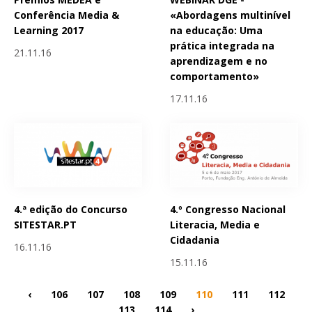
Conferência Media &
«Abordagens multinível
Learning 2017
na educação: Uma
prática integrada na
21.11.16
aprendizagem e no
comportamento»
17.11.16
4.ª edição do Concurso
4.º Congresso Nacional
SITESTAR.PT
Literacia, Media e
Cidadania
16.11.16
15.11.16
‹
106
107
108
109
110
111
112
113
114
›