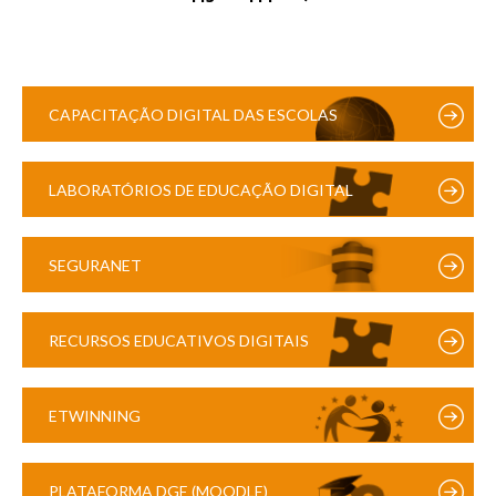
CAPACITAÇÃO DIGITAL DAS ESCOLAS
LABORATÓRIOS DE EDUCAÇÃO DIGITAL
SEGURANET
RECURSOS EDUCATIVOS DIGITAIS
ETWINNING
PLATAFORMA DGE (MOODLE)