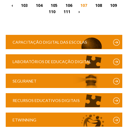
‹
103
104
105
106
107
108
109
110
111
›
CAPACITAÇÃO DIGITAL DAS ESCOLAS
LABORATÓRIOS DE EDUCAÇÃO DIGITAL
SEGURANET
RECURSOS EDUCATIVOS DIGITAIS
ETWINNING