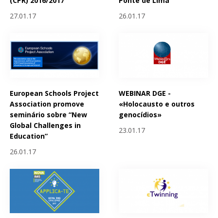
(CPR) 2016/2017
Ponte de Lima
27.01.17
26.01.17
European Schools Project
WEBINAR DGE -
Association promove
«Holocausto e outros
seminário sobre “New
genocídios»
Global Challenges in
23.01.17
Education”
26.01.17