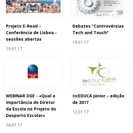
Projeto E-Read –
Debates "Controvérsias
Conferência de Lisboa -
Tech and Touch"
sessões abertas
19.01.17
19.01.17
WEBINAR DGE - «Qual a
ticEDUCA júnior – edição
importância do Diretor
de 2017
da Escola no Projeto do
12.01.17
Desporto Escolar»
16.01.17