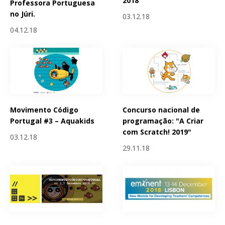
2018
Professora Portuguesa
no Júri.
03.12.18
04.12.18
Movimento Código
Concurso nacional de
Portugal #3 – Aquakids
programação: "A Criar
com Scratch! 2019"
03.12.18
29.11.18