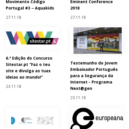
Movimento Código
Eminent Conference
Portugal #3 – Aquakids
2018
27.11.18
27.11.18
6.ª Edição do Concurso
Testemunho do Jovem
Sitestar.pt “Faz o teu
Embaixador Português
site e divulga as tuas
para a Segurança da
ideias ao mundo!”
Internet - Programa
23.11.18
Next@gen
23.11.18