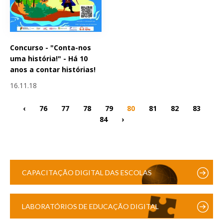
Concurso - "Conta-nos
uma história!" - Há 10
anos a contar histórias!
16.11.18
‹
76
77
78
79
80
81
82
83
84
›
CAPACITAÇÃO DIGITAL DAS ESCOLAS
LABORATÓRIOS DE EDUCAÇÃO DIGITAL