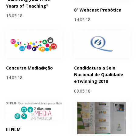
Years of Teaching”
8ª Webcast Probótica
15.05.18
14.05.18
Concurso Media@ção
Candidatura a Selo
Nacional de Qualidade
14.05.18
eTwinning 2018
08.05.18
III FILM