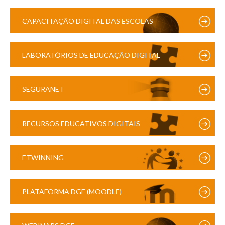
CAPACITAÇÃO DIGITAL DAS ESCOLAS
LABORATÓRIOS DE EDUCAÇÃO DIGITAL
SEGURANET
RECURSOS EDUCATIVOS DIGITAIS
ETWINNING
PLATAFORMA DGE (MOODLE)