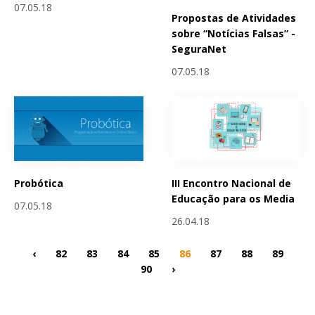
07.05.18
Propostas de Atividades
sobre “Notícias Falsas” -
SeguraNet
07.05.18
Probótica
III Encontro Nacional de
Educação para os Media
07.05.18
26.04.18
‹
82
83
84
85
86
87
88
89
90
›