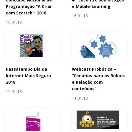
Programação “A Criar
e Mobile-Learning
com Scartch!" 2018
16.01.18
16.01.18
Passatempo Dia da
Webcast Probótica –
Internet Mais Segura
“Cenários para os Robots
2018
e Relação com
conteúdos”
15.01.18
11.01.18