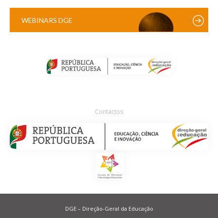
WEBINARS DGE
Contactos
DGE – Direção-Geral da Educação