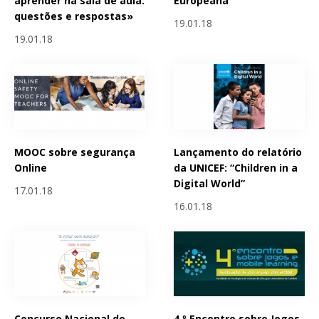
aprender na sala de aula:
Europeana
questões e respostas»
19.01.18
19.01.18
MOOC sobre segurança
Lançamento do relatório
Online
da UNICEF: “Children in a
Digital World”
17.01.18
16.01.18
Concurso Nacional de
4.º Encontro sobre Jogos