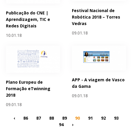
Festival Nacional de
Publicação do CNE |
Robótica 2018 – Torres
Aprendizagem, TIC e
Vedras
Redes Digitais
09.01.18
10.01.18
APP - A viagem de Vasco
Plano Europeu de
da Gama
Formação eTwinning
2018
09.01.18
09.01.18
‹
86
87
88
89
90
91
92
93
94
›