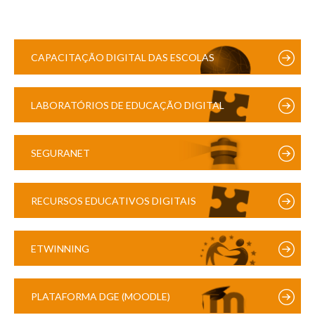
CAPACITAÇÃO DIGITAL DAS ESCOLAS
LABORATÓRIOS DE EDUCAÇÃO DIGITAL
SEGURANET
RECURSOS EDUCATIVOS DIGITAIS
ETWINNING
PLATAFORMA DGE (MOODLE)