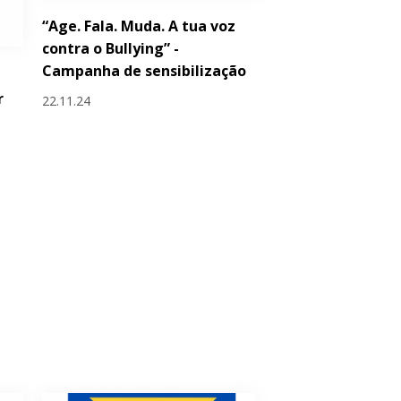
“Age. Fala. Muda. A tua voz
contra o Bullying” -
Campanha de sensibilização
r
22.11.24