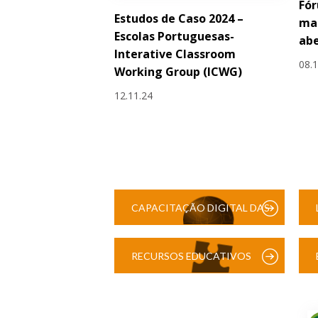
Fór
Estudos de Caso 2024 –
mai
Escolas Portuguesas-
ab
Interative Classroom
08.
Working Group (ICWG)
12.11.24
CAPACITAÇÃO DIGITAL DAS
ESCOLAS
RECURSOS EDUCATIVOS
DIGITAIS