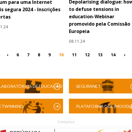
Depolarising dialogue: ho
um para uma Internet
to defuse tensions in
s segura 2024 - Inscrições
education-Webinar
ertas
promovido pela Comissão
11.24
Europeia
08.11.24
‹
6
7
8
9
10
11
12
13
14
›
LABORATÓRIOS DE EDUCAÇÃO
SEGURANET
DIGITAL
ETWINNING
PLATAFORMA DGE (MOODLE
Contactos