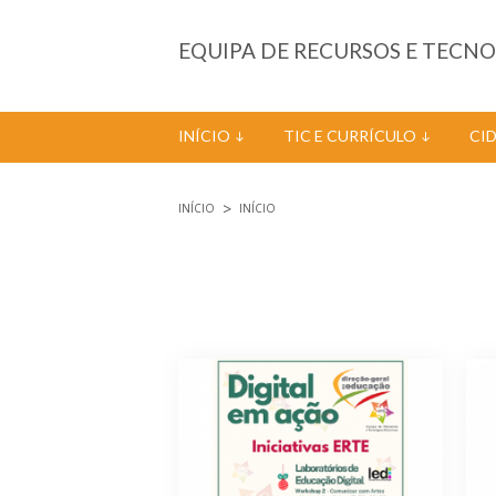
Passar para o conteúdo principal
EQUIPA DE RECURSOS E TECN
INÍCIO
TIC E CURRÍCULO
CI
INÍCIO
INÍCIO
Está aqui
Páginas