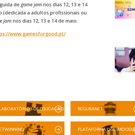
eguida de
game jam
nos dias 12, 13 e 14
o
(dedicada a adultos profissionais ou
e jam
nos dias 12, 13 e 14 de maio.
ps://www.gamesforgood.pt/
LABORATÓRIOS DE EDUCAÇÃO
SEGURANET
DIGITAL
ETWINNING
PLATAFORMA DGE (MOODLE