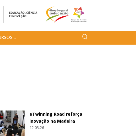
URSOS
eTwinning Road reforça
inovação na Madeira
12.03.26