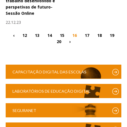
trabalho desenvolvido e
perspetivas de futuro-
Sessão Online
22.12.23
‹
12
13
14
15
16
17
18
19
20
›
CAPACITAÇÃO DIGITAL DAS ESCOLAS
LABORATÓRIOS DE EDUCAÇÃO DIGITAL
SEGURANET