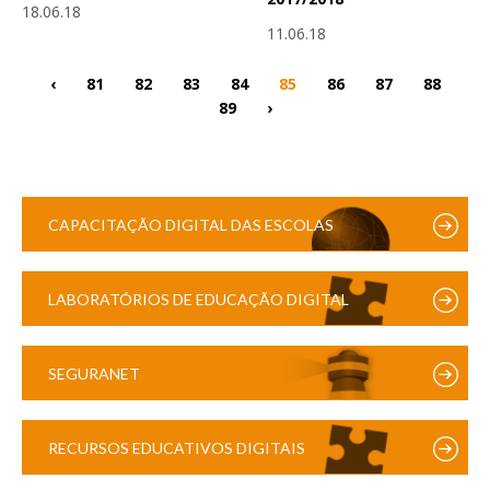
18.06.18
11.06.18
‹
81
82
83
84
85
86
87
88
89
›
CAPACITAÇÃO DIGITAL DAS ESCOLAS
LABORATÓRIOS DE EDUCAÇÃO DIGITAL
SEGURANET
RECURSOS EDUCATIVOS DIGITAIS