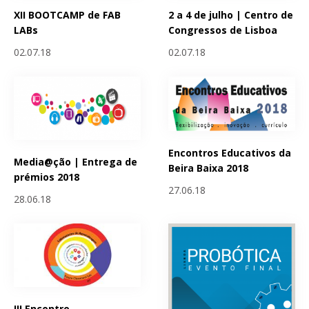
XII BOOTCAMP de FAB
2 a 4 de julho | Centro de
LABs
Congressos de Lisboa
02.07.18
02.07.18
Encontros Educativos da
Media@ção | Entrega de
Beira Baixa 2018
prémios 2018
27.06.18
28.06.18
III Encontro