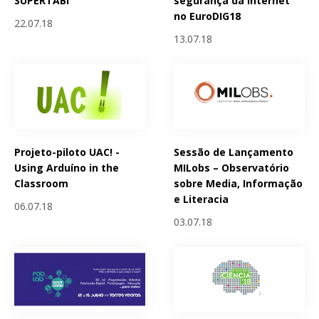
SUPERTABi
segurança da Internet
no EuroDIG18
22.07.18
13.07.18
Projeto-piloto UAC! -
Sessão de Lançamento
Using Arduíno in the
MILobs – Observatório
Classroom
sobre Media, Informação
e Literacia
06.07.18
03.07.18