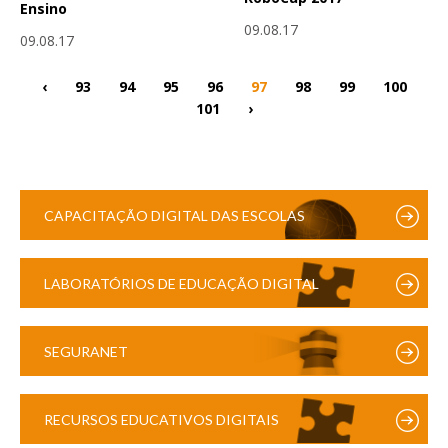
Ensino
09.08.17
09.08.17
‹
93
94
95
96
97
98
99
100
101
›
CAPACITAÇÃO DIGITAL DAS ESCOLAS
LABORATÓRIOS DE EDUCAÇÃO DIGITAL
SEGURANET
RECURSOS EDUCATIVOS DIGITAIS