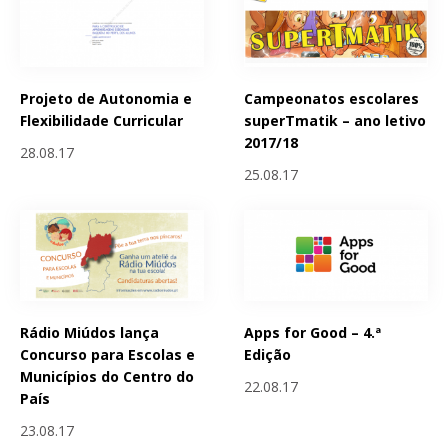
Projeto de Autonomia e
Campeonatos escolares
Flexibilidade Curricular
superTmatik – ano letivo
2017/18
28.08.17
25.08.17
Rádio Miúdos lança
Apps for Good – 4.ª
Concurso para Escolas e
Edição
Municípios do Centro do
22.08.17
País
23.08.17